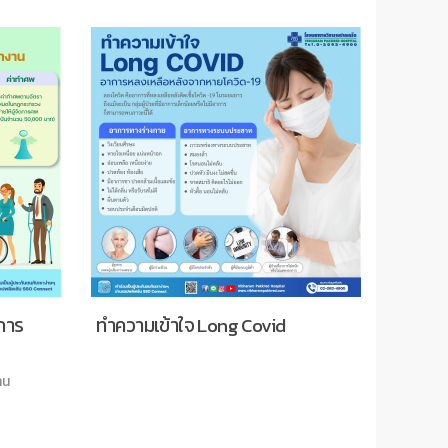
การ
ทำความเข้าใจ Long Covid
เหตุผลท
าน