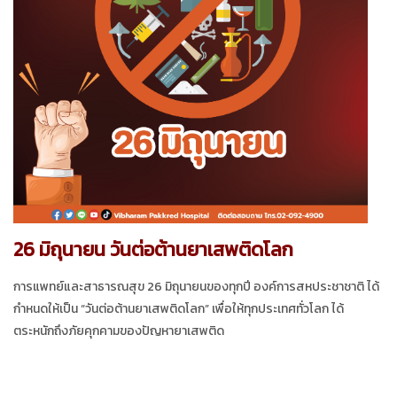
26 มิถุนายน วันต่อต้านยาเสพติดโลก
การแพทย์และสาธารณสุข 26 มิถุนายนของทุกปี องค์การสหประชาชาติ ได้
กำหนดให้เป็น “วันต่อต้านยาเสพติดโลก” เพื่อให้ทุกประเทศทั่วโลก ได้
ตระหนักถึงภัยคุกคามของปัญหายาเสพติด