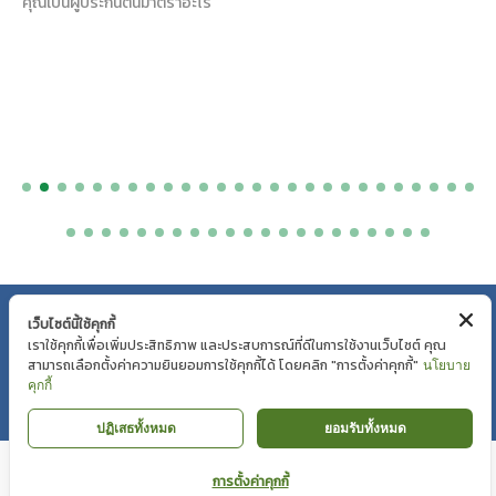
ประกันตนโดยสมัครใจ มาตรา 39
นโยบายความเป็นส่วนตัว
|
นโยบายคุกกี้
เว็บไซต์นี้ใช้คุกกี้
เราใช้คุกกี้เพื่อเพิ่มประสิทธิภาพ และประสบการณ์ที่ดีในการใช้งานเว็บไซต์ คุณ
Copyright © Mahaesak Hospital 2018 by VIBHARAM GROUP |
สามารถเลือกตั้งค่าความยินยอมการใช้คุกกี้ได้ โดยคลิก "การตั้งค่าคุกกี้"
นโยบาย
คุกกี้
WEBMAIL
ปฏิเสธทั้งหมด
ยอมรับทั้งหมด
การตั้งค่าคุกกี้