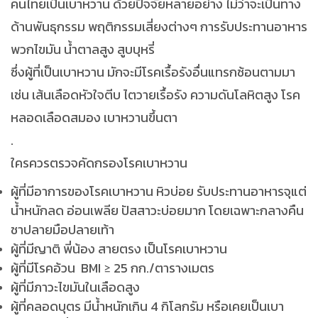
คนไทยเป็นเบาหวาน ด้วยปัจจัยหลายอย่าง ไม่ว่าจะเป็นทาง
ด้านพันธุกรรม พฤติกรรมเสี่ยงต่างๆ การรับประทานอาหาร
พวกไขมัน น้ำตาลสูง สูบบุหรี่
ซึ่งผู้ที่เป็นเบาหวาน มักจะมีโรคเรื้อรังอื่นแทรกซ้อนตามมา
เช่น เส้นเลือดหัวใจตีบ ไตวายเรื้อรัง ความดันโลหิตสูง โรค
หลอดเลือดสมอง เบาหวานขึ้นตา
.
ใครควรตรวจคัดกรองโรคเบาหวาน
ผู้ที่มีอาการของโรคเบาหวาน หิวบ่อย รับประทานอาหารจุแต่
น้ำหนักลด อ่อนเพลีย ปัสสาวะบ่อยมาก โดยเฉพาะกลางคืน
ชาปลายมือปลายเท้า
ผู้ที่มีญาติ พี่น้อง สายตรง เป็นโรคเบาหวาน
ผู้ที่มีโรคอ้วน BMI ≥ 25 กก./ตารางเมตร
ผู้ที่มีภาวะไขมันในเลือดสูง
ผู้ที่คลอดบุตร มีน้ำหนักเกิน 4 กิโลกรัม หรือเคยเป็นเบา