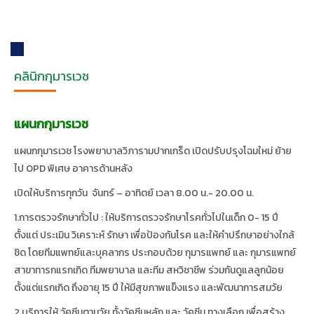
คลินิกกุมารเวช
แผนกกุมารเวช
แผนกกุมารเวช โรงพยาบาลวิภารามปากเกร็ด เปิดปรับปรุงโฉมใหม่ ย้าย
ไป OPD พิเศษ อาคารด้านหลัง
เปิดให้บริการทุกวัน จันทร์ – อาทิตย์ เวลา 8.00 น.- 20.00 น.
1.การตรวจรักษาทั่วไป : ให้บริการตรวจรักษาโรคทั่วไปในเด็ก 0- 15 ปี
ตั้งแต่ ประเมิน วิเคราะห์ รักษา เพื่อป้องกันโรค และให้คำปรึกษาอย่างใกล้
ชิด โดยทีมแพทย์และบุคลากร ประกอบด้วย กุมารแพทย์ และ กุมารแพทย์
สาขาทารกแรกเกิด ทีมพยาบาล และทีม สหวิชาชีพ ร่วมกันดูแลลูกน้อย
ตั้งแต่แรกเกิด ถึงอายุ 15 ปี ให้มีสุขภาพแข็งแรง และพัฒนาการสมวัย
2.บริการให้ วัคซีนตามวัย ทั้งวัคซีนหลัก และ วัคซีน ทางเลือก เพื่อสร้าง
ภูมิคุ้มกันให้แก่ลูกน้อย ให้มีร่างกายที่แข็งแรง
โปรแกรมฉีดวัคซีนตามวัย