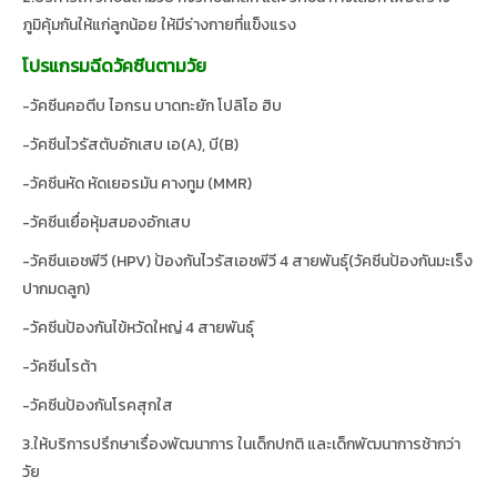
-วัคซีนคอตีบ ไอกรน บาดทะยัก โปลิโอ ฮิบ
-วัคซีนไวรัสตับอักเสบ เอ(A), บี(B)
-วัคซีนหัด หัดเยอรมัน คางทูม (MMR)
-วัคซีนเยื่อหุ้มสมองอักเสบ
-วัคซีนเอชพีวี (HPV) ป้องกันไวรัสเอชพีวี 4 สายพันธุ์(วัคซีนป้องกันมะเร็ง
ปากมดลูก)
-วัคซีนป้องกันไข้หวัดใหญ่ 4 สายพันธุ์
-วัคซีนโรต้า
-วัคซีนป้องกันโรคสุกใส
3.ให้บริการปรึกษาเรื่องพัฒนาการ ในเด็กปกติ และเด็กพัฒนาการช้ากว่า
วัย
ตารางออกตรวจกุมารแพทย์
จันทร์​
พญ.พัช​ราภรณ์​ 8-20​ น.