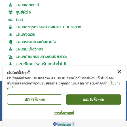
แผนกอายุรกรรมสมองและระบบประสาท
แผนกจิตเวช
แผนกระบบทางเดินหายใจ
แผนกมะเร็งวิทยา
แผนกศัลยกรรมทางเดินปัสสาวะ
OPD พิเศษ (รองรับลูกค้าทั่วไป)
นโยบายความเป็นส่วนตัว
|
นโยบายคุกกี้
เว็บไซต์นี้ใช้คุกกี้
Copyright © Mahaesak Hospital 2018 by VIBHARAM GROUP |
เราใช้คุกกี้เพื่อเพิ่มประสิทธิภาพ และประสบการณ์ที่ดีในการใช้งานเว็บไซต์ คุณ
WEBMAIL
สามารถเลือกตั้งค่าความยินยอมการใช้คุกกี้ได้ โดยคลิก "การตั้งค่าคุกกี้"
นโยบาย
คุกกี้
ปฏิเสธทั้งหมด
ยอมรับทั้งหมด
การตั้งค่าคุกกี้