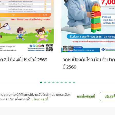
้องกันโรค มือ เท้า ปาก ประจำ
โปรแกรมตรวจ Sleep Test ป
2569
พ และประสบการณ์ที่ดีในการใช้งานเว็บไซต์ คุณสามารถเลือก
การตั้งค่าคุกกี้
ปฏิเสธท
ดยคลิก "การตั้งค่าคุกกี้"
นโยบายคุกกี้
นโยบายความเป็นส่วนตัว
|
นโยบายคุกกี้
UP |
WEBMAIL