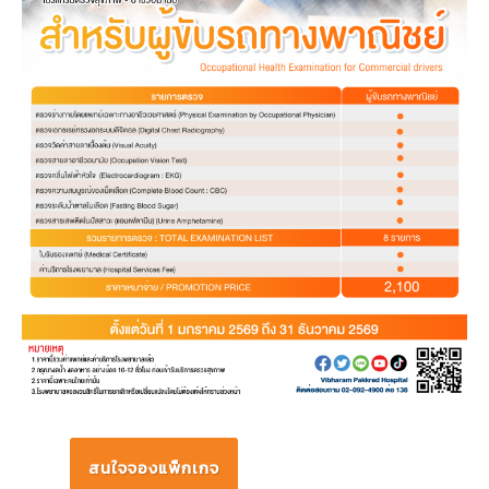
สนใจจองแพ็กเกจ