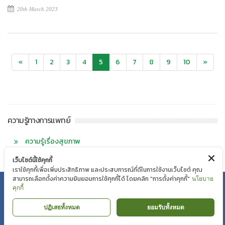
20th March 2023
«
1
2
3
4
5
6
7
8
9
10
»
ความรู้ทางการแพทย์
ความรู้เรื่องสุขภาพ
เว็บไซต์นี้ใช้คุกกี้
เราใช้คุกกี้เพื่อเพิ่มประสิทธิภาพ และประสบการณ์ที่ดีในการใช้งานเว็บไซต์ คุณ
สามารถเลือกตั้งค่าความยินยอมการใช้คุกกี้ได้ โดยคลิก "การตั้งค่าคุกกี้"
นโยบาย
นโยบายความเป็นส่วนตัว
|
นโยบายคุกกี้
คุกกี้
Copyright © Mahaesak Hospital 2018 by VIBHARAM GROUP |
ปฏิเสธทั้งหมด
ยอมรับทั้งหมด
WEBMAIL